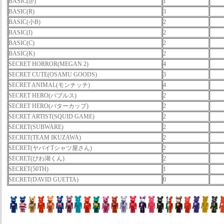
BASIC(@)
1
BASIC(R)
3
BASIC(小B)
2
BASIC(I)
2
BASIC(C)
2
BASIC(K)
2
SECRET HORROR(MEGAN 2)
4
SECRET CUTE(OSAMU GOODS)
3
SECRET ANIMAL(モンチッチ)
4
SECRET HERO(バブルス)
2
SECRET HERO(バターカップ)
2
SECRET ARTIST(SQUID GAME)
2
SECRET(SUBWARE)
2
SECRET(TEAM IKUZAWA)
2
SECRET(ヤバイTシャツ屋さん)
2
SECRET(びわ湖くん)
2
SECRET(50TH)
1
SECRET(DAVID GUETTA)
0