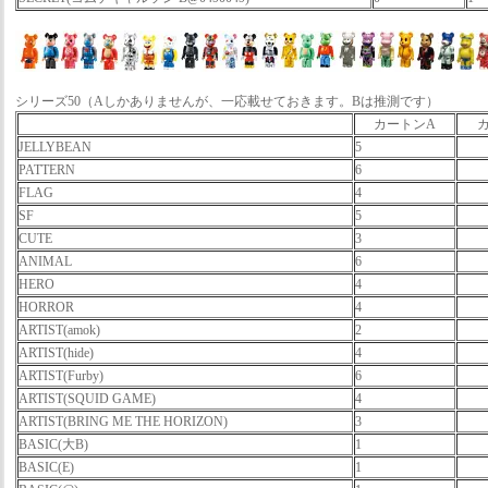
シリーズ50（Aしかありませんが、一応載せておきます。Bは推測です）
カートンA
JELLYBEAN
5
PATTERN
6
FLAG
4
SF
5
CUTE
3
ANIMAL
6
HERO
4
HORROR
4
ARTIST(amok)
2
ARTIST(hide)
4
ARTIST(Furby)
6
ARTIST(SQUID GAME)
4
ARTIST(BRING ME THE HORIZON)
3
BASIC(大B)
1
BASIC(E)
1