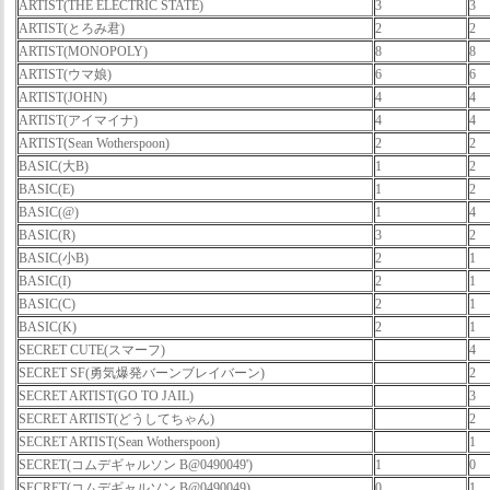
ARTIST(THE ELECTRIC STATE)
3
3
ARTIST(とろみ君)
2
2
ARTIST(MONOPOLY)
8
8
ARTIST(ウマ娘)
6
6
ARTIST(JOHN)
4
4
ARTIST(アイマイナ)
4
4
ARTIST(Sean Wotherspoon)
2
2
BASIC(大B)
1
2
BASIC(E)
1
2
BASIC(@)
1
4
BASIC(R)
3
2
BASIC(小B)
2
1
BASIC(I)
2
1
BASIC(C)
2
1
BASIC(K)
2
1
SECRET CUTE(スマーフ)
4
SECRET SF(勇気爆発バーンブレイバーン)
2
SECRET ARTIST(GO TO JAIL)
3
SECRET ARTIST(どうしてちゃん)
2
SECRET ARTIST(Sean Wotherspoon)
1
SECRET(コムデギャルソン B@0490049')
1
0
SECRET(コムデギャルソン B@0490049)
0
1