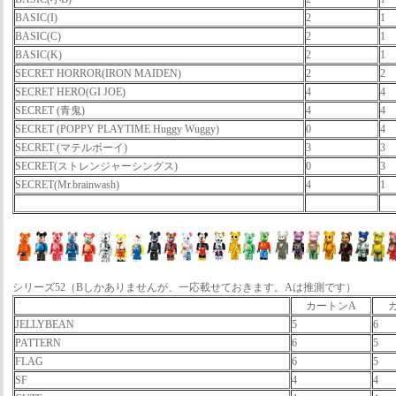
BASIC(I)
2
1
BASIC(C)
2
1
BASIC(K)
2
1
SECRET HORROR(IRON MAIDEN)
2
2
SECRET HERO(GI JOE)
4
4
SECRET (青鬼)
4
4
SECRET (POPPY PLAYTIME Huggy Wuggy)
0
4
SECRET (マテルボーイ)
3
3
SECRET(ストレンジャーシングス)
0
3
SECRET(Mr.brainwash)
4
1
シリーズ52（Bしかありませんが、一応載せておきます。Aは推測です）
カートンA
JELLYBEAN
5
6
PATTERN
6
5
FLAG
6
5
SF
4
4