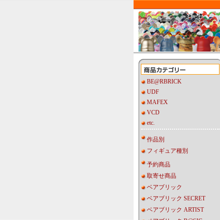
BE@RBRICK
UDF
MAFEX
VCD
etc.
作品別
フィギュア種別
予約商品
取寄せ商品
ベアブリック
ベアブリック SECRET
ベアブリック ARTIST