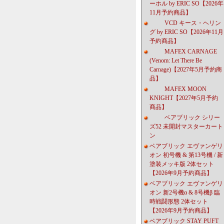
ーホル by ERIC SO【2026年
11月予約商品】
VCD キース・ヘリン
グ by ERIC SO【2026年11月
予約商品】
MAFEX CARNAGE
(Venom: Let There Be
Carnage)【2027年5月予約商
品】
MAFEX MOON
KNIGHT【2027年5月予約
商品】
ベアブリック シリー
ズ52 未開封マスターカート
ン
ベアブリック エヴァンゲリ
オン 初号機 & 第13号機 / 新
塗装メッキ版 2体セット
【2026年9月予約商品】
ベアブリック エヴァンゲリ
オン 新2号機α & 8号機β 臨
時戦闘形態 2体セット
【2026年9月予約商品】
ベアブリック STAY PUFT