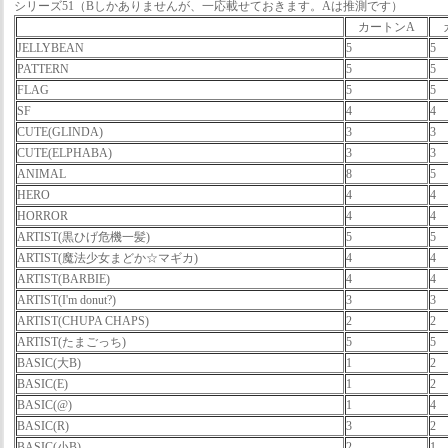
シリーズ51（Bしかありませんが、一応載せておきます。Aは推測です）
カートンA
JELLYBEAN
5
5
PATTERN
5
5
FLAG
5
5
SF
4
4
CUTE(GLINDA)
3
3
CUTE(ELPHABA)
3
3
ANIMAL
8
5
HERO
4
4
HORROR
4
4
ARTIST(黒ひげ危機一髪)
5
5
ARTIST(魔法少女まどか☆マギカ)
4
4
ARTIST(BARBIE)
4
4
ARTIST(I'm donut?)
3
3
ARTIST(CHUPA CHAPS)
2
2
ARTIST(たまごっち)
5
5
BASIC(大B)
1
2
BASIC(E)
1
2
BASIC(@)
1
4
BASIC(R)
3
2
BASIC(小B)
2
1