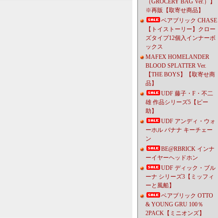
（GROCERY BAG Ver.）】
※再販【取寄せ商品】
ベアブリック CHASE
【トイストーリー】クロー
ズタイプ12個入インナーボ
ックス
MAFEX HOMELANDER
BLOOD SPLATTER Ver.
【THE BOYS】【取寄せ商
品】
UDF 藤子・F・不二
雄 作品シリーズ5【ピー
助】
UDF アンディ・ウォ
ーホル バナナ キーチェー
ン
BE@RBRICK インナ
ーイヤーヘッドホン
UDF ディック・ブル
ーナ シリーズ3【ミッフィ
ーと風船】
ベアブリック OTTO
& YOUNG GRU 100％
2PACK【ミニオンズ】