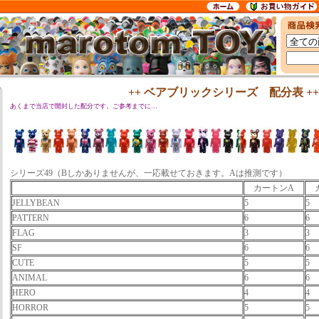
++ ベアブリックシリーズ 配分表 ++
あくまで当店で開封した配分です。ご参考までに…
シリーズ49（Bしかありませんが、一応載せておきます。Aは推測です）
カートンA
JELLYBEAN
5
5
PATTERN
6
6
FLAG
3
3
SF
6
6
CUTE
5
5
ANIMAL
6
6
HERO
4
4
HORROR
5
5