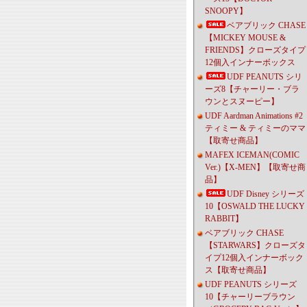
SNOOPY】
ベアブリック CHASE
【MICKEY MOUSE &
FRIENDS】クローズタイプ
12個入インナーボックス
UDF PEANUTS シリ
ーズ8【チャーリー・ブラ
ウンとスヌーピー】
UDF Aardman Animations #2
ティミー & ティミーのママ
【取寄せ商品】
MAFEX ICEMAN(COMIC
Ver.)【X-MEN】【取寄せ商
品】
UDF Disney シリーズ
10【OSWALD THE LUCKY
RABBIT】
ベアブリック CHASE
【STARWARS】クローズタ
イプ12個入インナーボック
ス【取寄せ商品】
UDF PEANUTS シリーズ
10【チャーリーブラウン