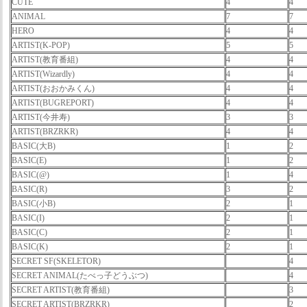
CUTE
4
4
ANIMAL
7
7
HERO
4
4
ARTIST(K-POP)
5
5
ARTIST(教育番組)
4
4
ARTIST(Wizardly)
4
4
ARTIST(おおかみくん)
4
4
ARTIST(BUGREPORT)
4
4
ARTIST(今井寿)
3
3
ARTIST(BRZRKR)
4
4
BASIC(大B)
1
2
BASIC(E)
1
2
BASIC(@)
1
4
BASIC(R)
3
2
BASIC(小B)
2
1
BASIC(I)
2
1
BASIC(C)
2
1
BASIC(K)
2
1
SECRET SF(SKELETOR)
4
SECRET ANIMAL(たべっ子どうぶつ)
4
SECRET ARTIST(教育番組)
3
SECRET ARTIST(BRZRKR)
2