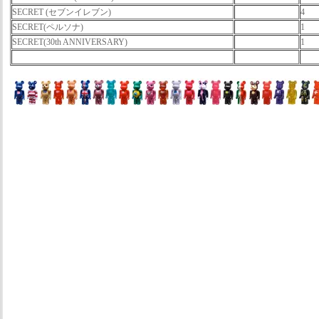
SECRET (セブンイレブン)
4
SECRET(ペルソナ)
1
SECRET(30th ANNIVERSARY)
1