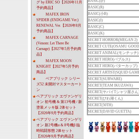
BASIC(@)
グ by ERIC SO【2026年11月
BASIC(R)
予約商品】
BASIC(小B)
MAFEX IRON
SPIDER (ENDGAME Ver.)
BASIC(I)
RENEWAL Ver.【2026年8月
BASIC(C)
予約商品】
BASIC(K)
MAFEX CARNAGE
SECRET HORROR(MEGAN 2)
(Venom: Let There Be
SECRET CUTE(OSAMU GOOD
Carnage)【2027年5月予約商
SECRET ANIMAL(モンチッチ)
品】
SECRET HERO(バブルス)
MAFEX MOON
SECRET HERO(バターカップ)
KNIGHT【2027年5月予約
商品】
SECRET ARTIST(SQUID GAM
ベアブリック シリー
SECRET(SUBWARE)
ズ52 未開封マスターカート
SECRET(TEAM IKUZAWA)
ン
SECRET(ヤバイTシャツ屋さん
ベアブリック エヴァンゲリ
SECRET(びわ湖くん)
オン 初号機 & 第13号機 / 新
SECRET(50TH)
塗装メッキ版 2体セット
SECRET(DAVID GUETTA)
【2026年9月予約商品】
ベアブリック エヴァンゲリ
オン 新2号機α & 8号機β 臨
時戦闘形態 2体セット
【2026年9月予約商品】