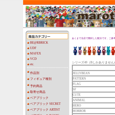
あくまで当店で開封した配分です。ご参
BE@RBRICK
UDF
MAFEX
VCD
シリーズ49（Bしかありませ
etc.
作品別
JELLYBEAN
PATTERN
フィギュア種別
FLAG
予約商品
SF
取寄せ商品
CUTE
ベアブリック
ANIMAL
ベアブリック SECRET
HERO
ベアブリック ARTIST
HORROR