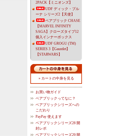
2PACK【ミニオンズ】
UDF ディック・ブル
ーナ シリーズ2【天使】
ベアブリック CHASE
【MARVEL INFINITY
SAGA】クローズタイプ12
個入インナーボックス
UDF GROGU (TM)
SERIES 3【Gauntlet】
【STARWARS】
» カートの中身を見る
お買い物ガイド
ベアブリックってなに？
ベアブリックシリーズへの
こだわり
PayPay 使えます
ベアブリックシリーズ28 開
封レポ
ベアブリックシリーズ29 開