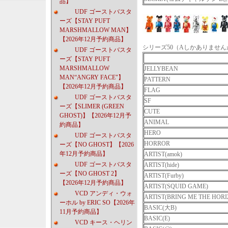
品】
UDF ゴーストバスタ
ーズ【STAY PUFT
MARSHMALLOW MAN】
【2026年12月予約商品】
シリーズ50（Aしかありませ
UDF ゴーストバスタ
ーズ【STAY PUFT
MARSHMALLOW
JELLYBEAN
MAN“ANGRY FACE"】
PATTERN
【2026年12月予約商品】
FLAG
UDF ゴーストバスタ
SF
ーズ【SLIMER (GREEN
CUTE
GHOST)】【2026年12月予
ANIMAL
約商品】
HERO
UDF ゴーストバスタ
HORROR
ーズ【NO GHOST】【2026
年12月予約商品】
ARTIST(amok)
UDF ゴーストバスタ
ARTIST(hide)
ーズ【NO GHOST 2】
ARTIST(Furby)
【2026年12月予約商品】
ARTIST(SQUID GAME)
VCD アンディ・ウォ
ARTIST(BRING ME THE HORI
ーホル by ERIC SO【2026年
BASIC(大B)
11月予約商品】
BASIC(E)
VCD キース・ヘリン