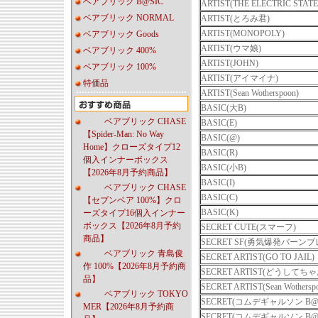
ベアブリック B@SIC
ARTIST(THE ELECTRIC STATE
ベアブリック NORMAL
ARTIST(とろみ君)
ARTIST(MONOPOLY)
ベアブリック Goods
ARTIST(ウマ娘)
ベアブリック 400%
ARTIST(JOHN)
ベアブリック 100%
ARTIST(アイマイナ)
特価品
ARTIST(Sean Wotherspoon)
BASIC(大B)
ベアブリック CHASE
BASIC(E)
【Spider-Man: No Way
BASIC(@)
Home】クローズタイプ12
BASIC(R)
個入インナーボックス
BASIC(小B)
【2026年8月予約商品】
BASIC(I)
ベアブリック CHASE
BASIC(C)
【セブンベア 100%】クロ
BASIC(K)
ーズタイプ16個入インナー
ボックス【2026年8月予約
SECRET CUTE(スマーフ)
商品】
SECRET SF(勇気爆発バーン
ベアブリック 青島俊
SECRET ARTIST(GO TO JAIL)
作 100%【2026年8月予約商
SECRET ARTIST(どうしてちゃ
品】
SECRET ARTIST(Sean Wothersp
ベアブリック TOKYO
SECRET(コムデギャルソン B@04
MER【2026年8月予約商
SECRET(コムデギャルソン B@04