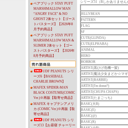
シリーズ51（Bしかありませ
ベアブリック STAY PUFT
MARSHMALLOW MAN
“ANGRY FACE" & NO
JELLYBEAN
GHOST 2体セット【ゴース
PATTERN
トバスターズ】【2026年8
FLAG
月予約商品】
SF
ベアブリック STAY PUFT
CUTE(GLINDA)
MARSHMALLOW MAN &
CUTE(ELPHABA)
SLIMER 2体セット【ゴー
ANIMAL
ストバスターズ】【2026年
8月予約商品】
HERO
HORROR
ARTIST(黒ひげ危機一髪)
UDF PEANUTS シリ
ARTIST(魔法少女まどか☆マギ
ーズ6【BASEBALL
ARTIST(BARBIE)
CHARLIE BROWN】
ARTIST(I'm donut?)
MAFEX SPIDER-MAN
ARTIST(CHUPA CHAPS)
BLACK COSTUME(COMIC
Ver.)※再販【取寄せ商品】
ARTIST(たまごっち)
MAFEX キャプテンアメリ
BASIC(大B)
カ (COMIC Ver.)※再販【取
BASIC(E)
寄せ商品】
BASIC(@)
UDF PEANUTS シリ
BASIC(R)
ーズ13【お昼寝 チャーリー
BASIC(小B)