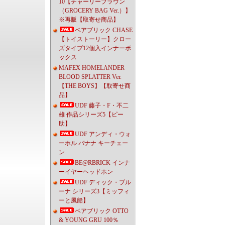
10【チャーリーブラウン
（GROCERY BAG Ver.）】
※再販【取寄せ商品】
ベアブリック CHASE
【トイストーリー】クロー
ズタイプ12個入インナーボ
ックス
MAFEX HOMELANDER
BLOOD SPLATTER Ver.
【THE BOYS】【取寄せ商
品】
UDF 藤子・F・不二
雄 作品シリーズ5【ピー
助】
UDF アンディ・ウォ
ーホル バナナ キーチェー
ン
BE@RBRICK インナ
ーイヤーヘッドホン
UDF ディック・ブル
ーナ シリーズ3【ミッフィ
ーと風船】
ベアブリック OTTO
& YOUNG GRU 100％