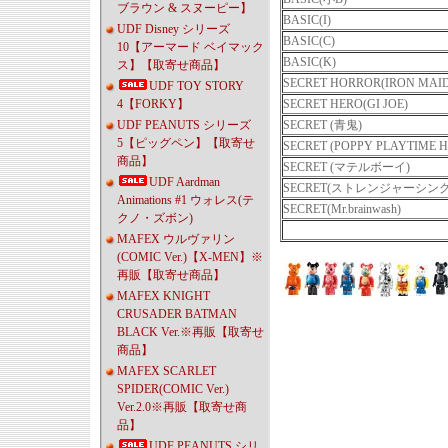
ブラウン & スヌーピー】
BASIC(I)
UDF Disney シリーズ
BASIC(C)
10【アーマード ベイマック
BASIC(K)
ス】【取寄せ商品】
SECRET HORROR(IRON MAI
UDF TOY STORY
4【FORKY】
SECRET HERO(GI JOE)
UDF PEANUTS シリーズ
SECRET (青鬼)
5【ピッグペン】【取寄せ
SECRET (POPPY PLAYTIME Hu
商品】
SECRET (マテルボーイ)
UDF Aardman
SECRET(ストレンジャーシング
Animations #1 ウォレス(テ
SECRET(Mr.brainwash)
クノ・ズボン)
MAFEX ウルヴァリン
(COMIC Ver.)【X-MEN】※
再販【取寄せ商品】
MAFEX KNIGHT
CRUSADER BATMAN
BLACK Ver.※再販【取寄せ
商品】
MAFEX SCARLET
SPIDER(COMIC Ver.)
Ver.2.0※再販【取寄せ商
品】
UDF PEANUTS シリ