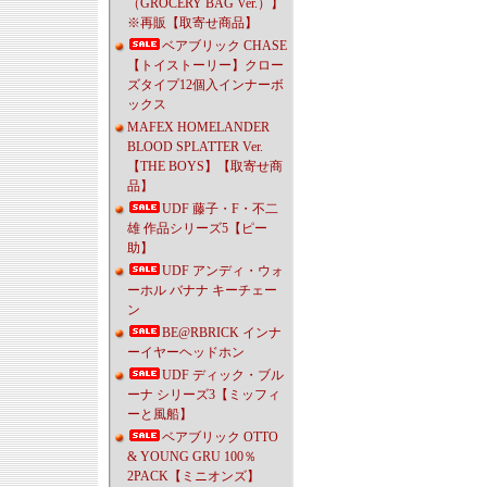
（GROCERY BAG Ver.）】
※再販【取寄せ商品】
ベアブリック CHASE
【トイストーリー】クロー
ズタイプ12個入インナーボ
ックス
MAFEX HOMELANDER
BLOOD SPLATTER Ver.
【THE BOYS】【取寄せ商
品】
UDF 藤子・F・不二
雄 作品シリーズ5【ピー
助】
UDF アンディ・ウォ
ーホル バナナ キーチェー
ン
BE@RBRICK インナ
ーイヤーヘッドホン
UDF ディック・ブル
ーナ シリーズ3【ミッフィ
ーと風船】
ベアブリック OTTO
& YOUNG GRU 100％
2PACK【ミニオンズ】