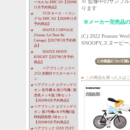
※ 監修中のサンプ
ーホル by ERIC SO【2026年
11月予約商品】
ります
VCD キース・ヘリン
グ by ERIC SO【2026年11月
※メーカー完売品
予約商品】
MAFEX CARNAGE
(Venom: Let There Be
(C) 2022 Peanuts Wor
Carnage)【2027年5月予約商
SNOOPY,スヌーピ
品】
MAFEX MOON
KNIGHT【2027年5月予約
商品】
ベアブリック シリー
ズ52 未開封マスターカート
この商品を買った人は
ン
ベアブリック エヴァンゲリ
オン 初号機 & 第13号機 / 新
塗装メッキ版 2体セット
【2026年9月予約商品】
ベアブリック エヴァンゲリ
オン 新2号機α & 8号機β 臨
時戦闘形態 2体セット
【2026年9月予約商品】
ベアブリック STAY PUFT