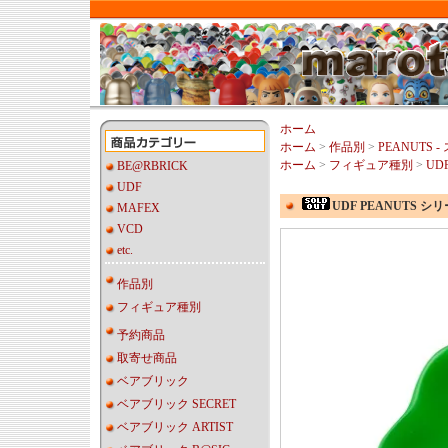
ホーム
ホーム
>
作品別
>
PEANUTS 
ホーム
>
フィギュア種別
>
UDF
BE@RBRICK
UDF
UDF PEANUTS シ
MAFEX
VCD
etc.
作品別
フィギュア種別
予約商品
取寄せ商品
ベアブリック
ベアブリック SECRET
ベアブリック ARTIST