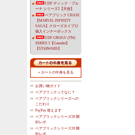
UDF ディック・ブル
ーナ シリーズ2【天使】
ベアブリック CHASE
【MARVEL INFINITY
SAGA】クローズタイプ12
個入インナーボックス
UDF GROGU (TM)
SERIES 3【Gauntlet】
【STARWARS】
» カートの中身を見る
お買い物ガイド
ベアブリックってなに？
ベアブリックシリーズへの
こだわり
PayPay 使えます
ベアブリックシリーズ28 開
封レポ
ベアブリックシリーズ29 開
封レポ