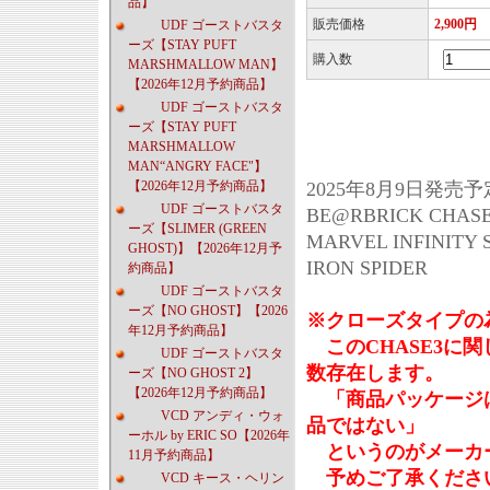
品】
販売価格
2,900円
UDF ゴーストバスタ
ーズ【STAY PUFT
購入数
MARSHMALLOW MAN】
【2026年12月予約商品】
UDF ゴーストバスタ
ーズ【STAY PUFT
MARSHMALLOW
MAN“ANGRY FACE"】
【2026年12月予約商品】
2025年8月9日発売予
UDF ゴーストバスタ
BE@RBRICK CHAS
ーズ【SLIMER (GREEN
MARVEL INFINITY 
GHOST)】【2026年12月予
IRON SPIDER
約商品】
UDF ゴーストバスタ
ーズ【NO GHOST】【2026
※クローズタイプの
年12月予約商品】
このCHASE3に
UDF ゴーストバスタ
数存在します。
ーズ【NO GHOST 2】
【2026年12月予約商品】
「商品パッケージは
VCD アンディ・ウォ
品ではない」
ーホル by ERIC SO【2026年
というのがメーカ
11月予約商品】
予めご了承くださ
VCD キース・ヘリン