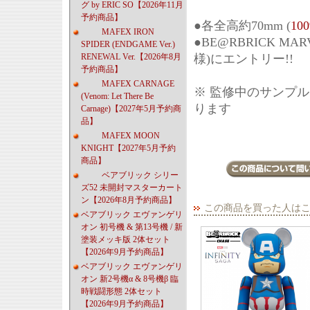
グ by ERIC SO【2026年11月
予約商品】
●各全高約70mm (
10
MAFEX IRON
●BE@RBRICK MA
SPIDER (ENDGAME Ver.)
RENEWAL Ver.【2026年8月
様)にエントリー!!
予約商品】
MAFEX CARNAGE
※ 監修中のサンプ
(Venom: Let There Be
ります
Carnage)【2027年5月予約商
品】
MAFEX MOON
KNIGHT【2027年5月予約
商品】
ベアブリック シリー
ズ52 未開封マスターカート
ン【2026年8月予約商品】
この商品を買った人は
ベアブリック エヴァンゲリ
オン 初号機 & 第13号機 / 新
塗装メッキ版 2体セット
【2026年9月予約商品】
ベアブリック エヴァンゲリ
オン 新2号機α & 8号機β 臨
時戦闘形態 2体セット
【2026年9月予約商品】