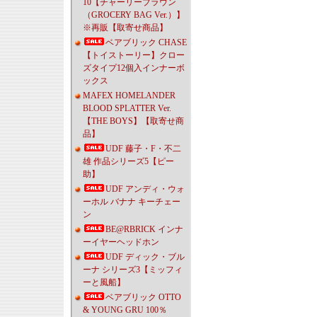
10【チャーリーブラウン
（GROCERY BAG Ver.）】
※再販【取寄せ商品】
ベアブリック CHASE
【トイストーリー】クロー
ズタイプ12個入インナーボ
ックス
MAFEX HOMELANDER
BLOOD SPLATTER Ver.
【THE BOYS】【取寄せ商
品】
UDF 藤子・F・不二
雄 作品シリーズ5【ピー
助】
UDF アンディ・ウォ
ーホル バナナ キーチェー
ン
BE@RBRICK インナ
ーイヤーヘッドホン
UDF ディック・ブル
ーナ シリーズ3【ミッフィ
ーと風船】
ベアブリック OTTO
& YOUNG GRU 100％