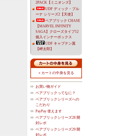
2PACK【ミニオンズ】
UDF ディック・ブル
ーナ シリーズ2【天使】
ベアブリック CHASE
【MARVEL INFINITY
SAGA】クローズタイプ12
個入インナーボックス
UDF キャプテン翼
【岬太郎】
» カートの中身を見る
お買い物ガイド
ベアブリックってなに？
ベアブリックシリーズへの
こだわり
PayPay 使えます
ベアブリックシリーズ28 開
封レポ
ベアブリックシリーズ29 開
封レポ