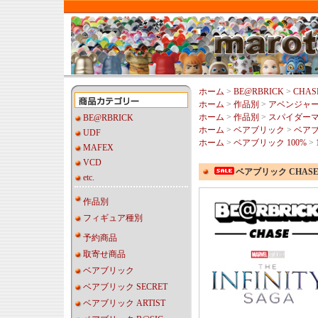
ホーム
>
BE@RBRICK
>
CHAS
ホーム
>
作品別
>
アベンジャ
ホーム
>
作品別
>
スパイダー
BE@RBRICK
ホーム
>
ベアブリック
>
ベアブ
UDF
ホーム
>
ベアブリック 100%
>
MAFEX
VCD
ベアブリック CHASE
etc.
作品別
フィギュア種別
予約商品
取寄せ商品
ベアブリック
ベアブリック SECRET
ベアブリック ARTIST