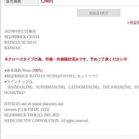
販売価格
1,200円
SOLD OUT
» 特
2025年9月27日発売
BE@RBRICK CHASE
BATMAN HUSH #1
BATMAN
※クローズタイプの為、外箱・外袋開封済みです。予めご了承ください※
●各全高約70mm (
100%
)
●BE@RBRICK BATMAN HUSHがCHASEにエントリー!!
●ラインナップは、
BATMAN(TM)、SUPERMAN(TM)、CATWOMAN(TM)、THE JOKER(TM)、HA
HUSH(TM)!!
BATMAN and all related characters and
elements (C) & TM DC. (s25)
BE@RBRICK TM & (C) 2001-2025
MEDICOM TOY CORPORATION. All rights reserved.