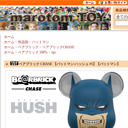
ホーム
ホーム
>
作品別
>
バットマン
ホーム
>
ベアブリック
>
ベアブリックCHASE
ホーム
>
ベアブリック 100%
>
1pc
ベアブリック CHASE 【バットマン:ハッシュ #1】【バットマン】