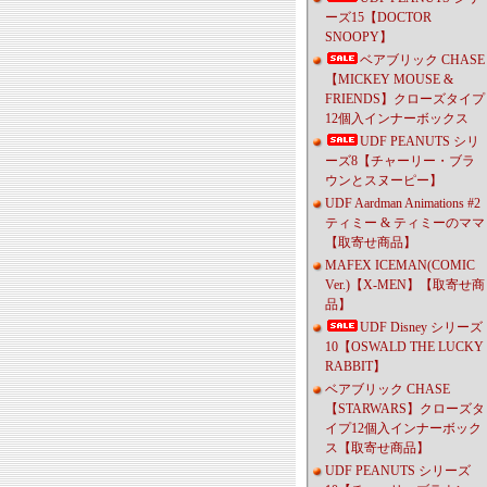
ーズ15【DOCTOR
SNOOPY】
ベアブリック CHASE
【MICKEY MOUSE &
FRIENDS】クローズタイプ
12個入インナーボックス
UDF PEANUTS シリ
ーズ8【チャーリー・ブラ
ウンとスヌーピー】
UDF Aardman Animations #2
ティミー & ティミーのママ
【取寄せ商品】
MAFEX ICEMAN(COMIC
Ver.)【X-MEN】【取寄せ商
品】
UDF Disney シリーズ
10【OSWALD THE LUCKY
RABBIT】
ベアブリック CHASE
【STARWARS】クローズタ
イプ12個入インナーボック
ス【取寄せ商品】
UDF PEANUTS シリーズ