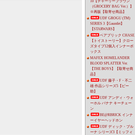
10【チャーリーブラウン
（GROCERY BAG Ver.）】
※再販【取寄せ商品】
UDF GROGU (TM)
SERIES 3【Gauntlet】
【STARWARS】
ベアブリック CHASE
【トイストーリー】クロー
ズタイプ12個入インナーボ
ックス
MAFEX HOMELANDER
BLOOD SPLATTER Ver.
【THE BOYS】【取寄せ商
品】
UDF 藤子・F・不二
雄 作品シリーズ5【ピー
助】
UDF アンディ・ウォ
ーホル バナナ キーチェー
ン
BE@RBRICK インナ
ーイヤーヘッドホン
UDF ディック・ブル
ーナ シリーズ3【ミッフィ