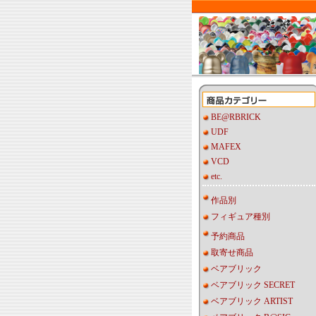
BE@RBRICK
UDF
MAFEX
VCD
etc.
作品別
フィギュア種別
予約商品
取寄せ商品
ベアブリック
ベアブリック SECRET
ベアブリック ARTIST