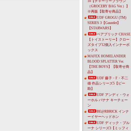
10【チャーリーブラウン
（GROCERY BAG Ver.）】
※再販【取寄せ商品】
UDF GROGU (TM)
SERIES 3【Gauntlet】
【STARWARS】
ベアブリック CHASE
【トイストーリー】クロー
ズタイプ12個入インナーボ
ックス
MAFEX HOMELANDER
BLOOD SPLATTER Ver.
【THE BOYS】【取寄せ商
品】
UDF 藤子・F・不二
雄 作品シリーズ5【ピー
助】
UDF アンディ・ウォ
ーホル バナナ キーチェー
ン
BE@RBRICK インナ
ーイヤーヘッドホン
UDF ディック・ブル
ーナ シリーズ3【ミッフィ