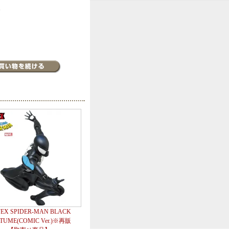
す
EX SPIDER-MAN BLACK
TUME(COMIC Ver.)※再販