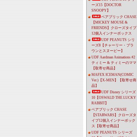
ーズ15【DOCTOR
SNOOPY】
ベアブリック CHASE
【MICKEY MOUSE &
FRIENDS】クローズタイプ
12個入インナーボックス
UDF PEANUTS シリ
ーズ8【チャーリー・ブラ
ウンとスヌーピー】
UDF Aardman Animations #2
ティミー & ティミーのママ
【取寄せ商品】
MAFEX ICEMAN(COMIC
Ver.)【X-MEN】【取寄せ商
品】
UDF Disney シリーズ
10【OSWALD THE LUCKY
RABBIT】
ベアブリック CHASE
【STARWARS】クローズタ
イプ12個入インナーボック
ス【取寄せ商品】
UDF PEANUTS シリーズ