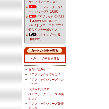
2PACK【ミニオンズ】
UDF ディック・ブル
ーナ シリーズ2【天使】
ベアブリック CHASE
【MARVEL INFINITY
SAGA】クローズタイプ12
個入インナーボックス
UDF キャプテン翼
【岬太郎】
» カートの中身を見る
お買い物ガイド
ベアブリックってなに？
ベアブリックシリーズへの
こだわり
PayPay 使えます
ベアブリックシリーズ28 開
封レポ
ベアブリックシリーズ29 開
封レポ