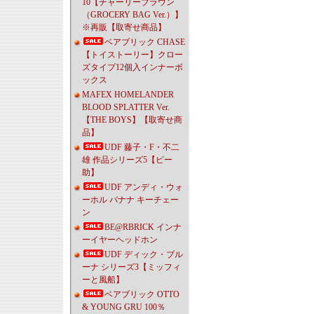
10【チャーリーブラウン
（GROCERY BAG Ver.）】
※再販【取寄せ商品】
ベアブリック CHASE
【トイストーリー】クロー
ズタイプ12個入インナーボ
ックス
MAFEX HOMELANDER
BLOOD SPLATTER Ver.
【THE BOYS】【取寄せ商
品】
UDF 藤子・F・不二
雄 作品シリーズ5【ピー
助】
UDF アンディ・ウォ
ーホル バナナ キーチェー
ン
BE@RBRICK インナ
ーイヤーヘッドホン
UDF ディック・ブル
ーナ シリーズ3【ミッフィ
ーと風船】
ベアブリック OTTO
& YOUNG GRU 100％