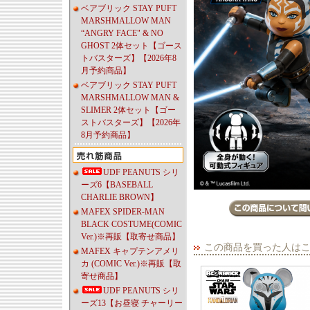
ベアブリック STAY PUFT
MARSHMALLOW MAN
“ANGRY FACE" & NO
GHOST 2体セット【ゴース
トバスターズ】【2026年8
月予約商品】
ベアブリック STAY PUFT
MARSHMALLOW MAN &
SLIMER 2体セット【ゴー
ストバスターズ】【2026年
8月予約商品】
UDF PEANUTS シリ
ーズ6【BASEBALL
CHARLIE BROWN】
MAFEX SPIDER-MAN
BLACK COSTUME(COMIC
Ver.)※再販【取寄せ商品】
この商品を買った人は
MAFEX キャプテンアメリ
カ (COMIC Ver.)※再販【取
寄せ商品】
UDF PEANUTS シリ
ーズ13【お昼寝 チャーリー