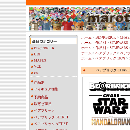
ホーム
>
BE@RBRICK
>
CHAS
ホーム
>
作品別
>
STARWARS
ホーム
>
作品別
>
STARWARS
BE@RBRICK
ホーム
>
ベアブリック
>
ベアブ
UDF
ホーム
>
ベアブリック 100%
>
MAFEX
VCD
ベアブリック CHASE 【
etc.
作品別
フィギュア種別
予約商品
取寄せ商品
ベアブリック
ベアブリック SECRET
ベアブリック ARTIST