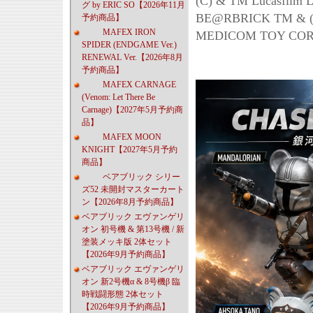
(C) & TM Lucasfilm L
グ by ERIC SO【2026年11月
BE@RBRICK TM & (C
予約商品】
MAFEX IRON
MEDICOM TOY CORPOR
SPIDER (ENDGAME Ver.)
RENEWAL Ver.【2026年8月
予約商品】
MAFEX CARNAGE
(Venom: Let There Be
Carnage)【2027年5月予約商
品】
MAFEX MOON
KNIGHT【2027年5月予約
商品】
ベアブリック シリー
ズ52 未開封マスターカート
ン【2026年8月予約商品】
ベアブリック エヴァンゲリ
オン 初号機 & 第13号機 / 新
塗装メッキ版 2体セット
【2026年9月予約商品】
ベアブリック エヴァンゲリ
オン 新2号機α & 8号機β 臨
時戦闘形態 2体セット
【2026年9月予約商品】