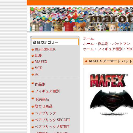
ホーム
ホーム
>
作品別
>
バットマン
ホーム
>
フィギュア種別
>
MA
BE@RBRICK
UDF
MAFEX アーマード バットマ
MAFEX
VCD
etc.
作品別
フィギュア種別
予約商品
取寄せ商品
ベアブリック
ベアブリック SECRET
ベアブリック ARTIST