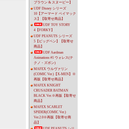
ブラウン & スヌーピー】
UDF Disney シリーズ
10【アーマード ベイマック
ス】【取寄せ商品】
UDF TOY STORY
4【FORKY】
UDF PEANUTS シリーズ
5【ピッグペン】【取寄せ
商品】
UDF Aardman
Animations #1 ウォレス(テ
クノ・ズボン)
MAFEX ウルヴァリン
(COMIC Ver.)【X-MEN】※
再販【取寄せ商品】
MAFEX KNIGHT
CRUSADER BATMAN
BLACK Ver.※再販【取寄せ
商品】
MAFEX SCARLET
SPIDER(COMIC Ver.)
Ver.2.0※再販【取寄せ商
品】
UDF PEANUTS シリ