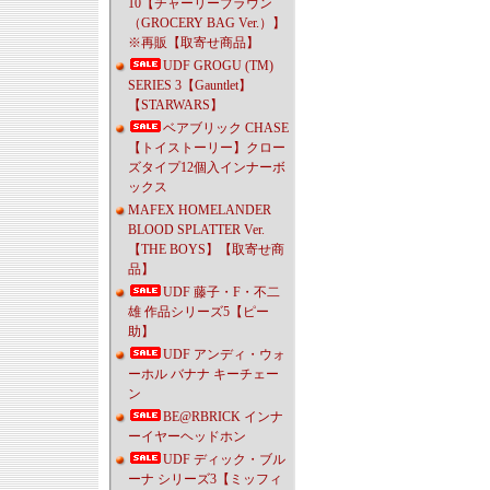
10【チャーリーブラウン
（GROCERY BAG Ver.）】
※再販【取寄せ商品】
UDF GROGU (TM)
SERIES 3【Gauntlet】
【STARWARS】
ベアブリック CHASE
【トイストーリー】クロー
ズタイプ12個入インナーボ
ックス
MAFEX HOMELANDER
BLOOD SPLATTER Ver.
【THE BOYS】【取寄せ商
品】
UDF 藤子・F・不二
雄 作品シリーズ5【ピー
助】
UDF アンディ・ウォ
ーホル バナナ キーチェー
ン
BE@RBRICK インナ
ーイヤーヘッドホン
UDF ディック・ブル
ーナ シリーズ3【ミッフィ