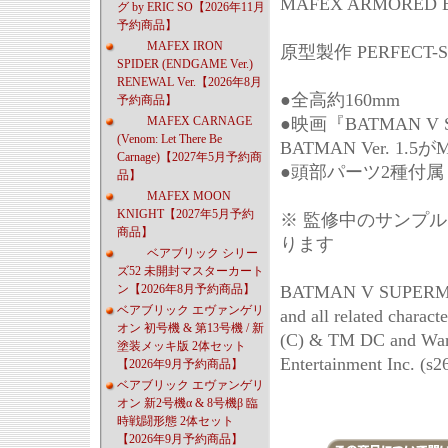
MAFEX ARMORED B
グ by ERIC SO【2026年11月
予約商品】
MAFEX IRON
原型製作 PERFECT-S
SPIDER (ENDGAME Ver.)
RENEWAL Ver.【2026年8月
●全高約160mm
予約商品】
MAFEX CARNAGE
●映画『BATMAN V 
(Venom: Let There Be
BATMAN Ver. 1.
Carnage)【2027年5月予約商
●頭部パーツ2種付属
品】
MAFEX MOON
KNIGHT【2027年5月予約
※ 監修中のサンプ
商品】
ります
ベアブリック シリー
ズ52 未開封マスターカート
ン【2026年8月予約商品】
BATMAN V SUPERM
ベアブリック エヴァンゲリ
and all related charact
オン 初号機 & 第13号機 / 新
(C) & TM DC and War
塗装メッキ版 2体セット
Entertainment Inc. (s2
【2026年9月予約商品】
ベアブリック エヴァンゲリ
オン 新2号機α & 8号機β 臨
時戦闘形態 2体セット
【2026年9月予約商品】