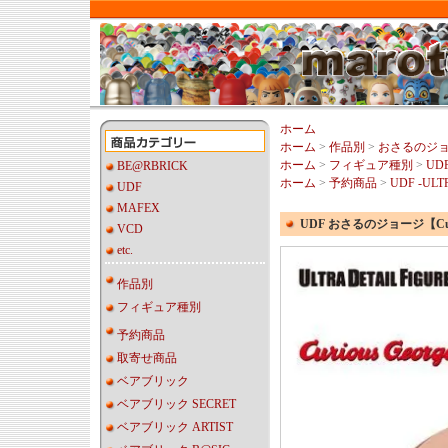
ホーム
ホーム
>
作品別
>
おさるのジ
ホーム
>
フィギュア種別
>
UDF
BE@RBRICK
ホーム
>
予約商品
>
UDF -ULT
UDF
MAFEX
UDF おさるのジョージ【Curio
VCD
etc.
作品別
フィギュア種別
予約商品
取寄せ商品
ベアブリック
ベアブリック SECRET
ベアブリック ARTIST