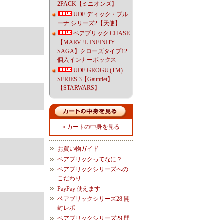
2PACK【ミニオンズ】
UDF ディック・ブル
ーナ シリーズ2【天使】
ベアブリック CHASE
【MARVEL INFINITY
SAGA】クローズタイプ12
個入インナーボックス
UDF GROGU (TM)
SERIES 3【Gauntlet】
【STARWARS】
» カートの中身を見る
お買い物ガイド
ベアブリックってなに？
ベアブリックシリーズへの
こだわり
PayPay 使えます
ベアブリックシリーズ28 開
封レポ
ベアブリックシリーズ29 開