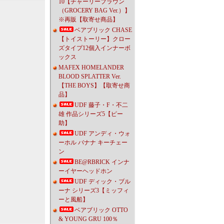
10【チャーリーブラウン
（GROCERY BAG Ver.）】
※再販【取寄せ商品】
ベアブリック CHASE
【トイストーリー】クロー
ズタイプ12個入インナーボ
ックス
MAFEX HOMELANDER
BLOOD SPLATTER Ver.
【THE BOYS】【取寄せ商
品】
UDF 藤子・F・不二
雄 作品シリーズ5【ピー
助】
UDF アンディ・ウォ
ーホル バナナ キーチェー
ン
BE@RBRICK インナ
ーイヤーヘッドホン
UDF ディック・ブル
ーナ シリーズ3【ミッフィ
ーと風船】
ベアブリック OTTO
& YOUNG GRU 100％