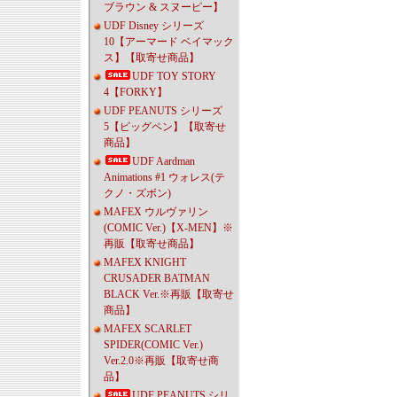
ブラウン & スヌーピー】
UDF Disney シリーズ
10【アーマード ベイマック
ス】【取寄せ商品】
UDF TOY STORY
4【FORKY】
UDF PEANUTS シリーズ
5【ピッグペン】【取寄せ
商品】
UDF Aardman
Animations #1 ウォレス(テ
クノ・ズボン)
MAFEX ウルヴァリン
(COMIC Ver.)【X-MEN】※
再販【取寄せ商品】
MAFEX KNIGHT
CRUSADER BATMAN
BLACK Ver.※再販【取寄せ
商品】
MAFEX SCARLET
SPIDER(COMIC Ver.)
Ver.2.0※再販【取寄せ商
品】
UDF PEANUTS シリ