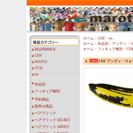
ホーム
>
UDF
>
etc.
ホーム
>
作品別
>
アンディ・
ホーム
>
フィギュア種別
>
UDF
BE@RBRICK
UDF
UDF アンディ・ウォ
MAFEX
VCD
etc.
作品別
フィギュア種別
予約商品
取寄せ商品
ベアブリック
ベアブリック SECRET
ベアブリック ARTIST