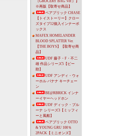
（GROCERY BAG Ver.）】
※再販【取寄せ商品】
ベアブリック CHASE
【トイストーリー】クロー
ズタイプ12個入インナーボ
ックス
MAFEX HOMELANDER
BLOOD SPLATTER Ver.
【THE BOYS】【取寄せ商
品】
UDF 藤子・F・不二
雄 作品シリーズ5【ピー
助】
UDF アンディ・ウォ
ーホル バナナ キーチェー
ン
BE@RBRICK インナ
ーイヤーヘッドホン
UDF ディック・ブル
ーナ シリーズ3【ミッフィ
ーと風船】
ベアブリック OTTO
& YOUNG GRU 100％
2PACK【ミニオンズ】