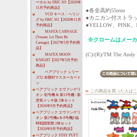
ーホル by ERIC SO【2026年
11月予約商品】
●各全高約55mm
VCD キース・ヘリン
●カニカン付ストラッ
グ by ERIC SO【2026年11月
●YELLOW、PINK
予約商品】
MAFEX CARNAGE
(Venom: Let There Be
※クロームはメー
Carnage)【2027年5月予約商
品】
(C)/(R)/TM The Andy W
MAFEX MOON
KNIGHT【2027年5月予約
商品】
ベアブリック シリー
ズ52 未開封マスターカート
ン
ベアブリック エヴァンゲリ
この商品を買った人は
オン 初号機 & 第13号機 / 新
塗装メッキ版 2体セット
【2026年9月予約商品】
ベアブリック エヴァンゲリ
オン 新2号機α & 8号機β 臨
時戦闘形態 2体セット
【2026年9月予約商品】
ベアブリック STAY PUFT