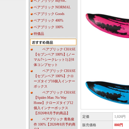
ベアブリック B@SIC
ベアブリック NORMAL
ベアブリック Goods
ベアブリック 400%
ベアブリック 100%
特価品
ベアブリック CHASE
【セブンベア 100%】(ノー
マル7+シークレット1) 計8
体コンプセット
ベアブリック CHASE
【セブンベア 100%】クロ
ーズタイプ16個入インナー
ボックス
ベアブリック CHASE
【Spider-Man: No Way
Home】クローズタイプ12
個入インナーボックス
【2026年8月予約商品】
定価
1,026円
ベアブリック 青島俊
作 100%【2026年8月予約商
販売価格
880円