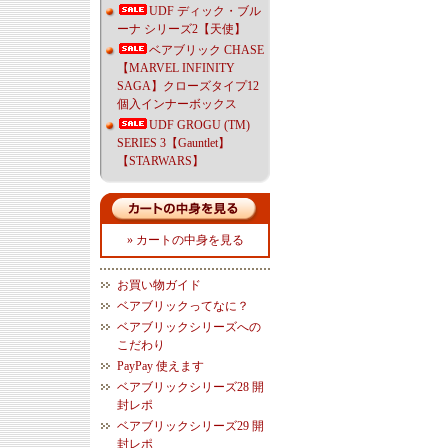
UDF ディック・ブル
ーナ シリーズ2【天使】
ベアブリック CHASE
【MARVEL INFINITY
SAGA】クローズタイプ12
個入インナーボックス
UDF GROGU (TM)
SERIES 3【Gauntlet】
【STARWARS】
» カートの中身を見る
お買い物ガイド
ベアブリックってなに？
ベアブリックシリーズへの
こだわり
PayPay 使えます
ベアブリックシリーズ28 開
封レポ
ベアブリックシリーズ29 開
封レポ